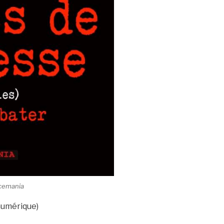
icemania
 numérique)