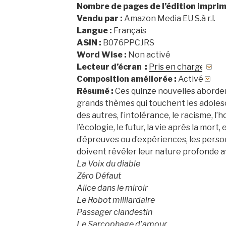
Nombre de pages de l’édition imprim
Vendu par :
Amazon Media EU S.à r.l.
Langue :
Français
ASIN :
B076PPCJRS
Word Wise :
Non activé
Lecteur d’écran :
Pris en charge
Composition améliorée :
Activé
Résumé :
Ces quinze nouvelles aborden
grands thèmes qui touchent les adolesc
des autres, l’intolérance, le racisme, 
l’écologie, le futur, la vie après la mort
d’épreuves ou d’expériences, les pers
doivent révéler leur nature profonde af
La Voix du diable
Zéro Défaut
Alice dans le miroir
Le Robot milliardaire
Passager clandestin
​Le Sarcophage d’amour