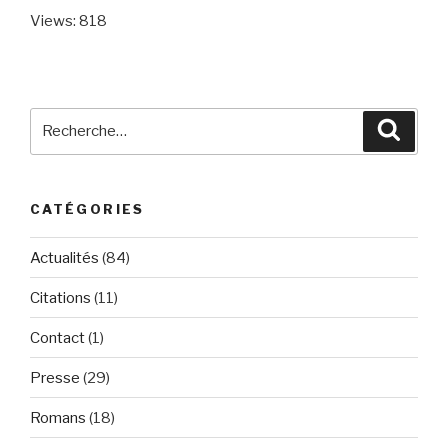
Views: 818
Recherche
Reche
pour
:
CATÉGORIES
Actualités
(84)
Citations
(11)
Contact
(1)
Presse
(29)
Romans
(18)