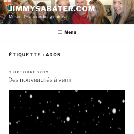
Aller
JIMMYSABATER.COM
au
Musée d'Histoires Imaginaires
contenu
principal
Menu
ÉTIQUETTE :
ADOS
PUBLIÉ
2 OCTOBRE 2019
LE
Des nouveautés à venir