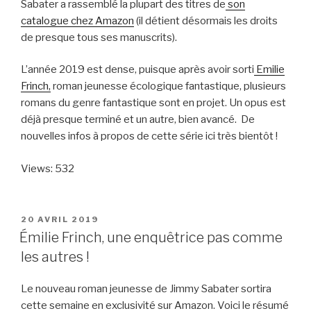
Sabater a rassemblé la plupart des titres de
son
catalogue chez Amazon
(il détient désormais les droits
de presque tous ses manuscrits).
L’année 2019 est dense, puisque après avoir sorti
Emilie
Frinch,
roman jeunesse écologique fantastique, plusieurs
romans du genre fantastique sont en projet. Un opus est
déjà presque terminé et un autre, bien avancé. De
nouvelles infos à propos de cette série ici très bientôt !
Views: 532
PUBLIÉ
20 AVRIL 2019
LE
Émilie Frinch, une enquêtrice pas comme
les autres !
Le nouveau roman jeunesse de Jimmy Sabater sortira
cette semaine en exclusivité sur Amazon. Voici le résumé