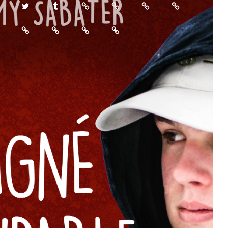
Twitter
Tumblr
Feedbooks
Babelio
Rose
Amazon
et
Culturebox
Est
Nancybuzz
Le
Noir
Républicain
Républicain
Lorrain
Politique de confidentialité
Fièrement propulsé par
WordPress