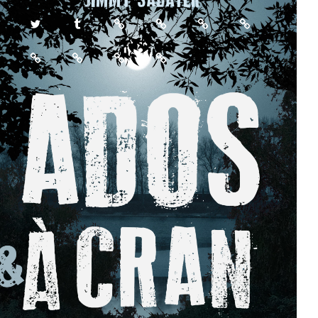
Twitter
Tumblr
Feedbooks
Babelio
Rose
Amazon
et
Culturebox
Est
Nancybuzz
Le
Noir
Républicain
Républicain
Lorrain
Politique de confidentialité
Fièrement propulsé par
WordPress