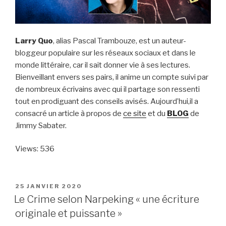
Larry Quo
, alias Pascal Trambouze, est un auteur-
bloggeur populaire sur les réseaux sociaux et dans le
monde littéraire, car il sait donner vie à ses lectures.
Bienveillant envers ses pairs, il anime un compte suivi par
de nombreux écrivains avec qui il partage son ressenti
tout en prodiguant des conseils avisés. Aujourd’hui,il a
consacré un article à propos de
ce site
et du
BLOG
de
Jimmy Sabater.
Views: 536
PUBLIÉ
25 JANVIER 2020
LE
Le Crime selon Narpeking « une écriture
originale et puissante »