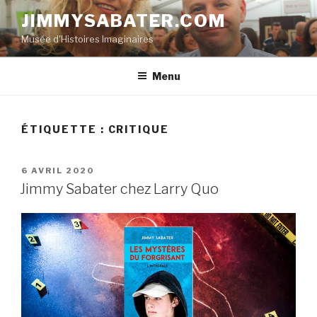
Aller
JIMMYSABATER.COM
au
Musée d'Histoires Imaginaires
contenu
principal
Menu
ÉTIQUETTE :
CRITIQUE
PUBLIÉ
6 AVRIL 2020
LE
Jimmy Sabater chez Larry Quo