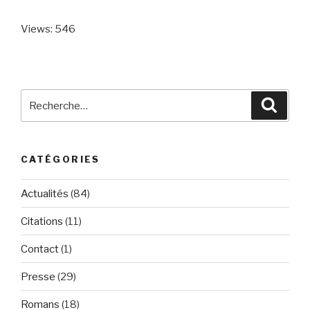
Views: 546
Recherche
Reche
pour
:
CATÉGORIES
Actualités
(84)
Citations
(11)
Contact
(1)
Presse
(29)
Romans
(18)