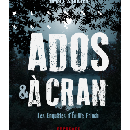
Twitter
Tumblr
Feedbooks
Babelio
Rose
Amazon
et
Culturebox
Est
Nancybuzz
Le
Noir
Républicain
Républicain
Lorrain
Politique de confidentialité
Fièrement propulsé par
WordPress