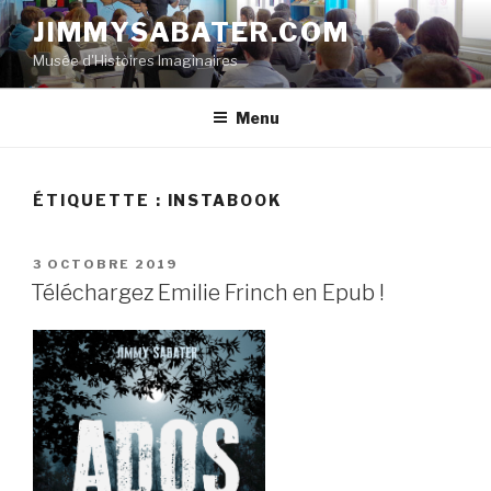
Aller
JIMMYSABATER.COM
au
Musée d'Histoires Imaginaires
contenu
principal
Menu
ÉTIQUETTE :
INSTABOOK
PUBLIÉ
3 OCTOBRE 2019
LE
Téléchargez Emilie Frinch en Epub !