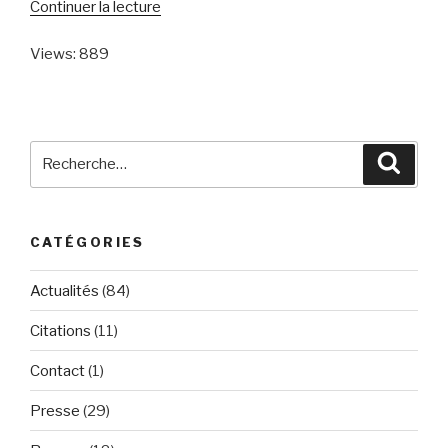
de
Continuer la lecture
« Téléchargez
Views: 889
Emilie
Frinch
en
Epub
! »
Recherche
Reche
pour
:
CATÉGORIES
Actualités
(84)
Citations
(11)
Contact
(1)
Presse
(29)