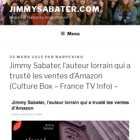
Aller
JIMMYSABATER.COM
au
Musée d'Histoires Imaginaires
contenu
principal
Menu
PUBLIÉ
25 MARS 2015
PAR
NARPEKING
LE
Jimmy Sabater, l’auteur lorrain qui a
trusté les ventes d’Amazon
(Culture Box – France TV Info) –