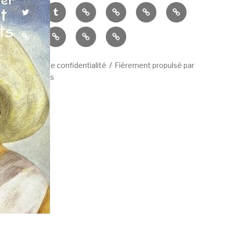
Twitter
Tumblr
Feedbooks
Babelio
Rose
Amazon
et
Culturebox
Est
Nancybuzz
Le
Noir
Républicain
Républicain
Lorrain
Politique de confidentialité
Fièrement propulsé par
WordPress