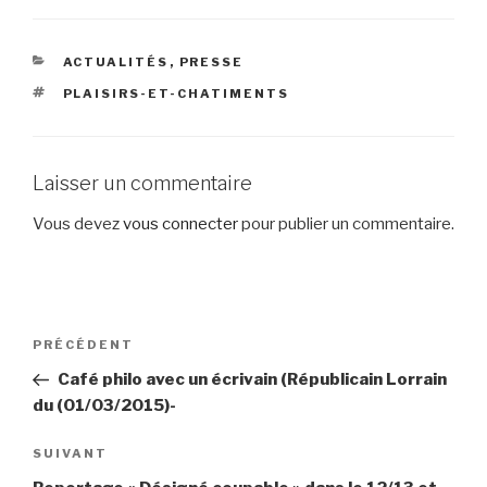
CATÉGORIES
ACTUALITÉS
,
PRESSE
ÉTIQUETTES
PLAISIRS-ET-CHATIMENTS
Laisser un commentaire
Vous devez
vous connecter
pour publier un commentaire.
Navigation
Article
PRÉCÉDENT
de
précédent
Café philo avec un écrivain (Républicain Lorrain
l’article
du (01/03/2015)-
Article
SUIVANT
suivant