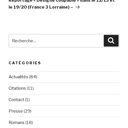
Reportage « Désigné coupable » dans le 12/13 et
le 19/20 (France 3 Lorraine) –
Recherche
Reche
pour
:
CATÉGORIES
Actualités
(84)
Citations
(11)
Contact
(1)
Presse
(29)
Romans
(18)