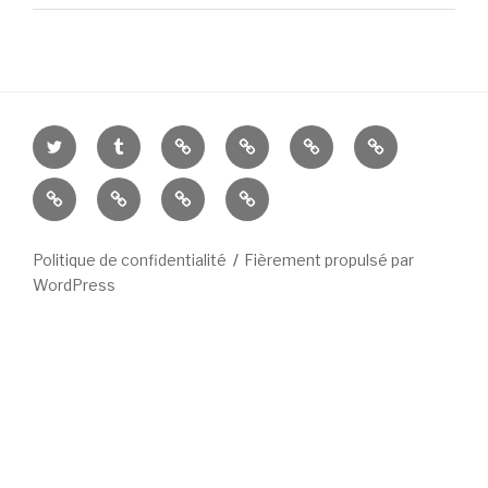
Twitter
Tumblr
Feedbooks
Babelio
Rose
Amazon
et
Culturebox
Est
Nancybuzz
Le
Noir
Républicain
Républicain
Lorrain
Politique de confidentialité
Fièrement propulsé par
WordPress