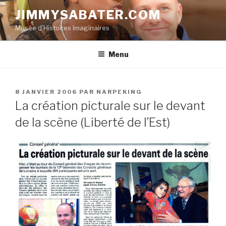
Aller
JIMMYSABATER.COM
au
Musée d'Histoires Imaginaires
contenu
principal
Menu
PUBLIÉ
8 JANVIER 2006
PAR
NARPEKING
LE
La création picturale sur le devant
de la scène (Liberté de l’Est)