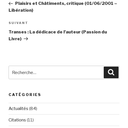
précédent
Plaisirs et Châtiments, critique (01/06/2001 –
l’article
Libération)
Article
SUIVANT
suivant
Transes : La dédicace de l’auteur (Passion du
Livre)
Recherche
Reche
pour
:
CATÉGORIES
Actualités
(84)
Citations
(11)