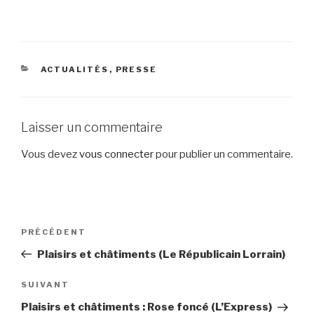
CATÉGORIES
ACTUALITÉS
,
PRESSE
Laisser un commentaire
Vous devez
vous connecter
pour publier un commentaire.
Navigation
Article
PRÉCÉDENT
de
précédent
Plaisirs et châtiments (Le Républicain Lorrain)
l’article
Article
SUIVANT
suivant
Plaisirs et châtiments : Rose foncé (L’Express)