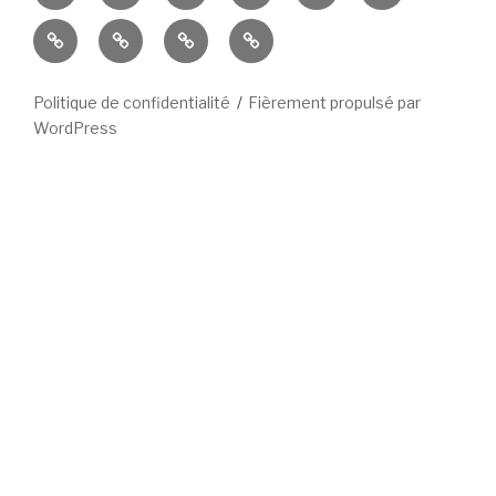
et
Culturebox
Est
Nancybuzz
Le
Noir
Républicain
Républicain
Lorrain
Politique de confidentialité
Fièrement propulsé par
WordPress