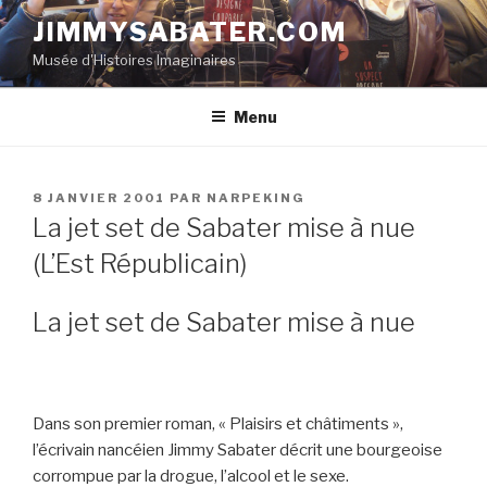
Aller
JIMMYSABATER.COM
au
Musée d'Histoires Imaginaires
contenu
principal
Menu
PUBLIÉ
8 JANVIER 2001
PAR
NARPEKING
LE
La jet set de Sabater mise à nue
(L’Est Républicain)
La jet set de Sabater mise à nue
Dans son premier roman, « Plaisirs et châtiments »,
l’écrivain nancéien Jimmy Sabater décrit une bourgeoise
corrompue par la drogue, l’alcool et le sexe.