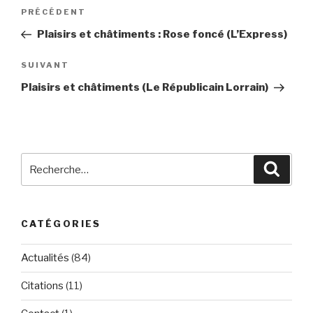
Navigation
Article
PRÉCÉDENT
de
précédent
Plaisirs et châtiments : Rose foncé (L’Express)
l’article
Article
SUIVANT
suivant
Plaisirs et châtiments (Le Républicain Lorrain)
Recherche
Reche
pour
:
CATÉGORIES
Actualités
(84)
Citations
(11)