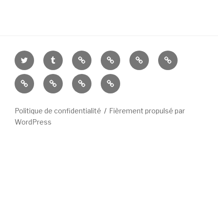
Twitter
Tumblr
Feedbooks
Babelio
Rose
Amazon
et
Culturebox
Est
Nancybuzz
Le
Noir
Républicain
Républicain
Lorrain
Politique de confidentialité
Fièrement propulsé par
WordPress