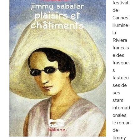
festival
de
Cannes
illumine
la
Riviera
français
e des
frasque
s
fastueu
ses de
ses
stars
internati
onales,
le roman
de
Jimmy