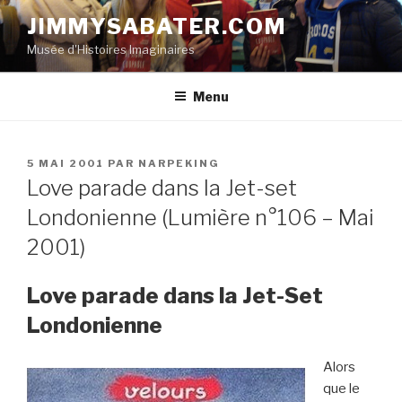
Aller
JIMMYSABATER.COM
au
Musée d'Histoires Imaginaires
contenu
principal
Menu
PUBLIÉ
5 MAI 2001
PAR
NARPEKING
LE
Love parade dans la Jet-set
Londonienne (Lumière n°106 – Mai
2001)
Love parade dans la Jet-Set
Londonienne
Alors
que le