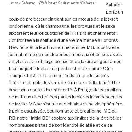
Jimmy Sabater _ Plaisirs et Châtiments (Baleine)
Sabater
porte un
coup de projecteur cinglant sur les mœurs de la jet-set
londonienne, où le champagne, les drogues et le sexe
apportent leur lot quotidien de “Plaisirs et châtiments”.
Confrontée à la solitude d’une vie malmenée à Londres,
New-York et la Martinique, une femme, MG, nous livre le
journal intime de ses déboires amoureux et de ses excès
éthyliques. Un étalage de luxe et de luxure au goût amer,
face auquel le lecteur ne peut rester de marbre ! Que
manque-t-il à cette femme, écrivain, que le succès
littéraire comble des feux de la rampe médiatique ? Une
âme, sans doute. Une intériorité. À l’image de ce papillon
de nuit, aux ailes brûlées par les lumières incandescentes
de la ville, MG se résume aux initiales d’une vie éphémère,
à peine esquissée, bouillonnante et brouillonne. MG ou
RB, notre “Initial BB” explore aux limites de la légalité les
nombreuses pistes de son identité éclatée et de sa