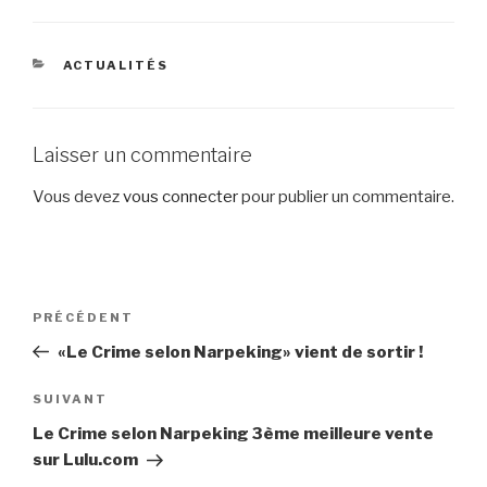
CATÉGORIES
ACTUALITÉS
Laisser un commentaire
Vous devez
vous connecter
pour publier un commentaire.
Navigation
Article
PRÉCÉDENT
de
précédent
«Le Crime selon Narpeking» vient de sortir !
l’article
Article
SUIVANT
suivant
Le Crime selon Narpeking 3ème meilleure vente
sur Lulu.com