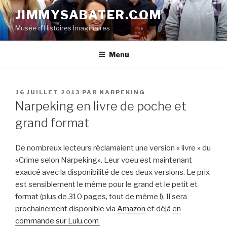
Aller
JIMMYSABATER.COM
au
Musée d'Histoires Imaginaires
contenu
principal
Menu
PUBLIÉ
16 JUILLET 2013
PAR
NARPEKING
LE
Narpeking en livre de poche et
grand format
De nombreux lecteurs réclamaient une version « livre » du
«Crime selon Narpeking». Leur voeu est maintenant
exaucé avec la disponibilité de ces deux versions. Le prix
est sensiblement le même pour le grand et le petit et
format (plus de 310 pages, tout de même !). Il sera
prochainement disponible via
Amazon
et déjà
en
commande sur Lulu.com