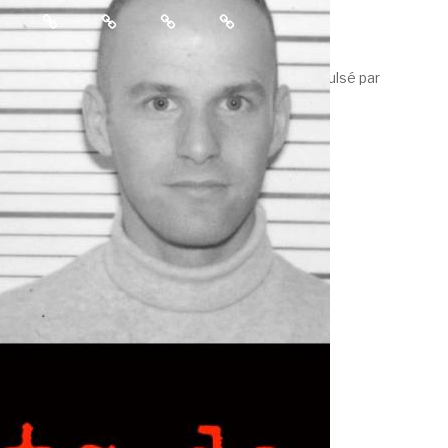
Culturebox
Est
Nancybuzz
Le
Noir
Républicain
Républicain
Lorrain
Politique de confidentialité
Fièrement propulsé par
WordPress