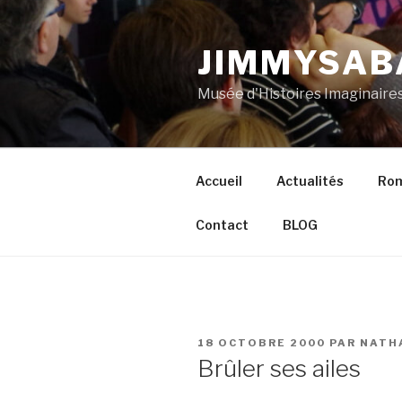
Aller
au
JIMMYSAB
contenu
principal
Musée d'Histoires Imaginaire
Accueil
Actualités
Ro
Contact
BLOG
PUBLIÉ
18 OCTOBRE 2000
PAR
NATH
LE
Brûler ses ailes