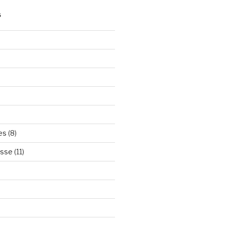
S
es
(8)
esse
(11)
)