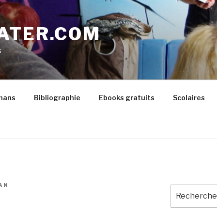
ATER.COM
s
mans
Bibliographie
Ebooks gratuits
Scolaires
AN
Recherche
pour
: