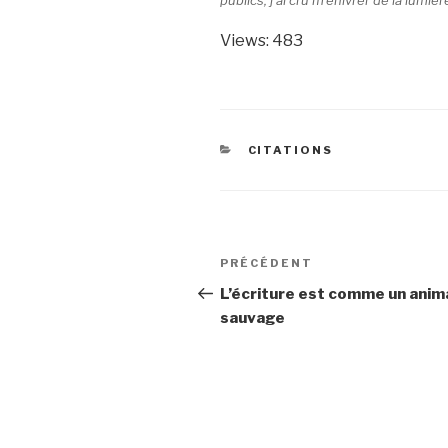
Views: 483
CATÉGORIES
CITATIONS
Navigation
Article
PRÉCÉDENT
de
précédent
L’écriture est comme un anim
sauvage
l’article