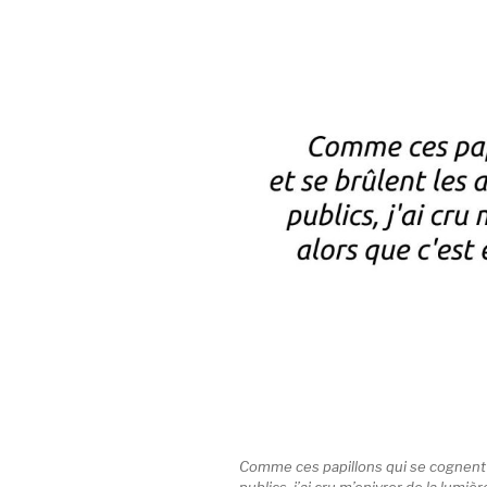
Comme ces papillons qui se cognent et
publics, j’ai cru m’enivrer de la lumiè