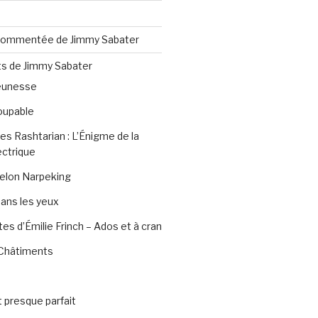
 commentée de Jimmy Sabater
ts de Jimmy Sabater
jeunesse
oupable
es Rashtarian : L’Énigme de la
ctrique
elon Narpeking
dans les yeux
es d’Émilie Frinch – Ados et à cran
t Châtiments
 presque parfait