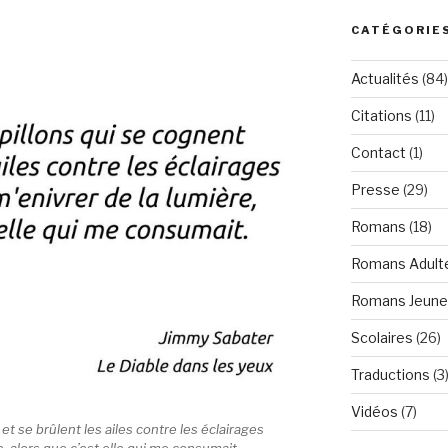
CATÉGORIE
Actualités
(84)
Citations
(11)
Contact
(1)
Presse
(29)
Romans
(18)
Romans Adult
Romans Jeun
Scolaires
(26)
Traductions
(3
Vidéos
(7)
 se brûlent les ailes contre les éclairages
re, alors que c’est elle qui me consumait.