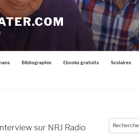
ATER.COM
s
mans
Bibliographie
Ebooks gratuits
Scolaires
Recherche
nterview sur NRJ Radio
pour
: