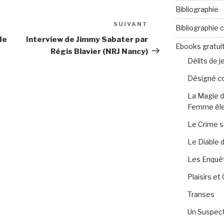
Bibliographie
SUIVANT
Article
Bibliographie
suivant
de
Interview de Jimmy Sabater par
Ebooks gratui
Régis Blavier (NRJ Nancy)
Délits de 
Désigné c
La Magie d
Femme éle
Le Crime s
Le Diable 
Les Enquêt
Plaisirs e
Transes
Un Suspect