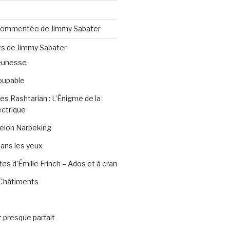
 commentée de Jimmy Sabater
ts de Jimmy Sabater
jeunesse
oupable
es Rashtarian : L’Énigme de la
ctrique
elon Narpeking
dans les yeux
es d’Émilie Frinch – Ados et à cran
t Châtiments
 presque parfait