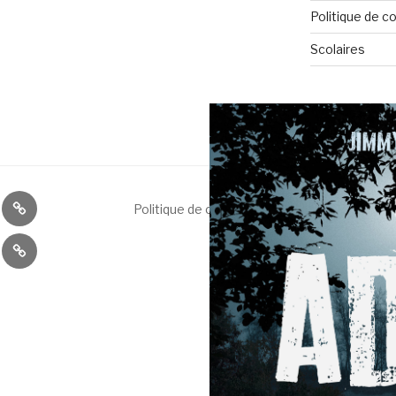
Politique de co
Scolaires
io
Rose
Politique de confidentialité
Fièrement prop
et
ybuzz
Le
Noir
Républicain
Lorrain