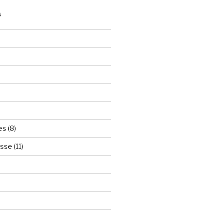
S
es
(8)
esse
(11)
)