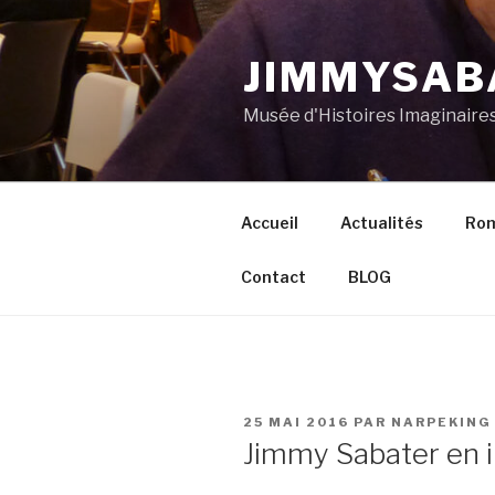
Aller
au
JIMMYSAB
contenu
principal
Musée d'Histoires Imaginaire
Accueil
Actualités
Ro
Contact
BLOG
PUBLIÉ
25 MAI 2016
PAR
NARPEKING
LE
Jimmy Sabater en i