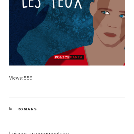
Views: 559
CATÉGORIES
ROMANS
Laisser un commentaire