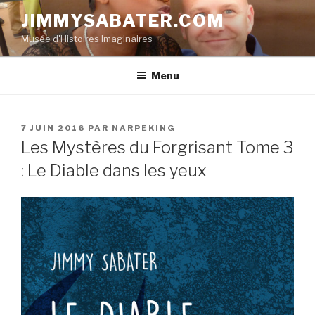
Aller
JIMMYSABATER.COM
au
Musée d'Histoires Imaginaires
contenu
principal
Menu
PUBLIÉ
7 JUIN 2016
PAR
NARPEKING
LE
Les Mystères du Forgrisant Tome 3
: Le Diable dans les yeux