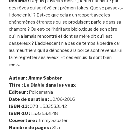
Résumé :
Depuis plusieurs mois, Quentin est hanté par
des rêves qui se révèlent prémonitoires. Que se passe-t-
il donc en lui ? Est-ce que cela a un rapport avec les
phénomènes étranges qui se produisent parfois dans sa
chambre ? Ou est-ce l’héritage biologique de son père
qu’il n’a jamais rencontré et dont sa mère dit qu’il est
dangereux ? L’adolescent n’a pas de temps à perdre car
les meurtriers qu’il a dénoncés à la police sont revenus lui
faire regretter ses aveux. Et ces ennuis-là sont bien
réels.
Auteur : Jimmy Sabater
Titre : Le Diable dans les yeux
Editeur :
Policemania
Date de parution :
10/06/2016
ISBN-13:
978-1533533142
ISBN-10 :
1533533148
Couverture :
Jimmy Sabater
Nombre de pages :
315