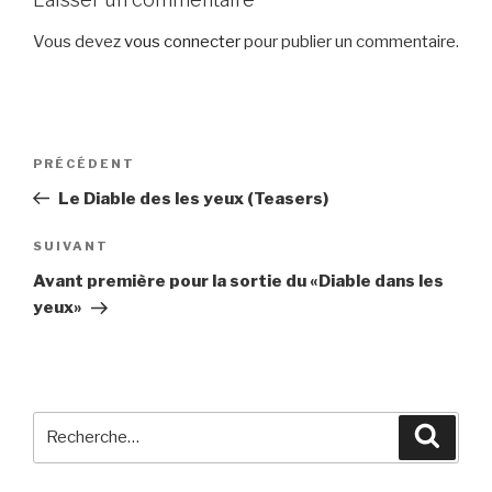
Vous devez
vous connecter
pour publier un commentaire.
Navigation
Article
PRÉCÉDENT
de
précédent
Le Diable des les yeux (Teasers)
l’article
Article
SUIVANT
suivant
Avant première pour la sortie du «Diable dans les
yeux»
Recherche
Reche
pour
: