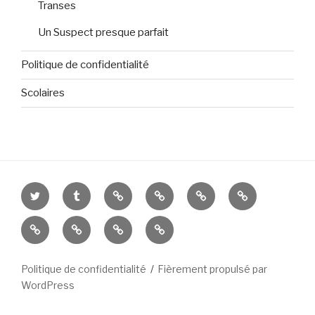
Transes
Un Suspect presque parfait
Politique de confidentialité
Scolaires
Twitter
Tumblr
Feedbooks
Babelio
Rose
Amazon
et
Culturebox
Est
Nancybuzz
Le
Noir
Républicain
Républicain
Lorrain
Politique de confidentialité
Fièrement propulsé par
WordPress